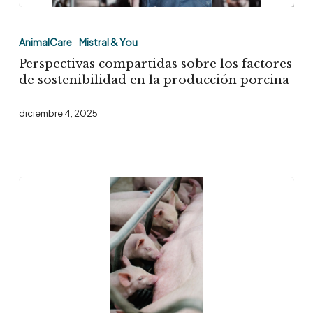
Perspectivas
compartidas
AnimalCare
Mistral & You
sobre
Perspectivas compartidas sobre los factores
los
de sostenibilidad en la producción porcina
factores
diciembre 4, 2025
de
sostenibilidad
en
la
producción
porcina