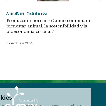
Producción
porcina:
AnimalCare
Mistral & You
¿Cómo
Producción porcina: ¿Cómo combinar el
combinar
bienestar animal, la sostenibilidad y la
bioeconomía circular?
el
bienestar
diciembre 4, 2025
animal,
la
sostenibilidad
y
la
bioeconomía
circular?