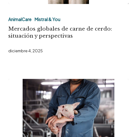
Mercados
globales
AnimalCare
Mistral & You
de
Mercados globales de carne de cerdo:
carne
situación y perspectivas
de
diciembre 4, 2025
cerdo:
situación
y
perspectivas